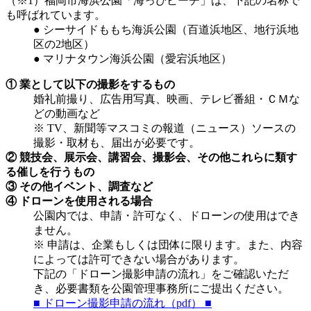
（※1）福岡市海浜公園「海っぴビーチ」は、下記の名称で
も呼ばれています。
● シーサイドももち海浜公園（百道浜地区、地行浜地
区の2地区）
● マリナタウン海浜公園（愛宕浜地区）
① 業として以下の撮影をするもの
婚礼前撮り、広告用写真、映画、テレビ番組・ＣＭな
どの動画など
※ TV、新聞等マスコミの報道（ニュース）ソースの
撮影・取材も、届出が必要です。
② 競技会、展示会、講習会、撮影会、その他これらに類す
る催しを行うもの
③ その他イベント、調査など
④ ドローンを使用される場合
公園内では、申請・許可なく、ドローンの使用はでき
ません。
※ 申請は、企業もしくは団体に限ります。また、内容
によっては許可できない場合があります。
下記の「ドローン撮影申請の流れ」をご確認いただ
き、必要書類を公園管理事務所にご提出ください。
■ ドローン撮影申請の流れ（pdf） ■