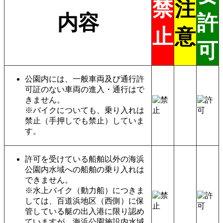
禁
注
内容
許
止
意
可
公園内には、一般車両及び通行許
可証のない車両の進入・通行はで
きません。
※バイクについても、乗り入れは
禁止（手押しでも禁止）していま
す。
許可を受けている船舶以外の海浜
公園内水域への船舶の乗り入れは
できません。
※水上バイク（動力船）につきま
しては、百道浜地区（西側）に保
管している艇の出入港に限り認め
ていますが、海浜公園施設内水域