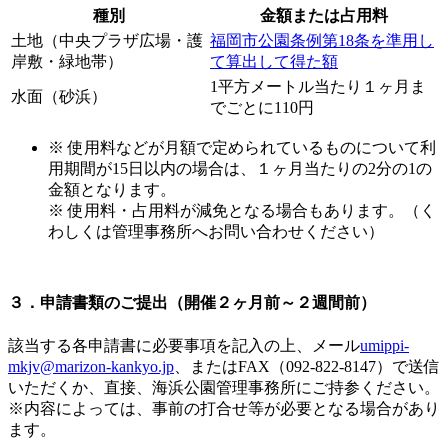
種別
金額または占用料
土地（中央プラザ広場・護
福岡市公園条例第18条を準用し
岸敷・緑地帯）
て算出して得た額
1平方メートル当たり１ヶ月ま
水面（砂浜）
でごとに110円
※ 使用料などが
月額
で定められているものについて利
用期間が15日以内の場合は、
１ヶ月当たりの2分の1の
金額
となります。
※ 使用料・占用料が減免となる場合もあります。（く
わしくは管理事務所へお問い合わせください）
３．申請書類のご提出（開催２ヶ月前～２週間前）
該当する各申請書に必要事項を記入の上、メール
umippi-
mkjv@marizon-kankyo.jp
、またはFAX（092-822-8147）で送信
いただくか、直接、海浜公園管理事務所にご持参ください。
※内容によっては、事前の打合せ等が必要となる場合があり
ます。