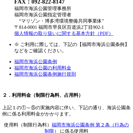
FAX：092-822-8147
福岡市海浜公園管理事務所
福岡市海浜公園指定管理者
“マリゾン・博多湾環境整備共同事業体”
〒814-0001 福岡市早良区百道浜2丁目902-1
個人情報の取り扱いに関する基本方針（PDF）
※ ご利用に際しては、下記の【福岡市海浜公園条例】
などをご確認ください。
福岡市海浜公園条例
福岡市海浜公園の利用料金
福岡市海浜公園条例施行規則
２．利用料金（制限行為料、占用料）
上記１の①～⑤の実施内容に伴い、下記の通り、海浜公園条
例に係る利用料金がかかります。
使用料（制限行為料）
福岡市海浜公園条例 第２条（行為の
制限）
に係る使用料