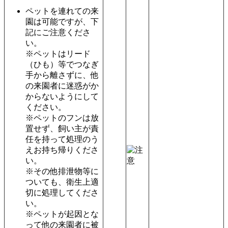
ペットを連れての来
園は可能ですが、下
記にご注意くださ
い。
※ペットはリード
（ひも）等でつなぎ
手から離さずに、他
の来園者に迷惑がか
からないようにして
ください。
※ペットのフンは放
置せず、飼い主が責
任を持って処理のう
えお持ち帰りくださ
い。
※その他排泄物等に
ついても、衛生上適
切に処理してくださ
い。
※ペットが起因とな
って他の来園者に被