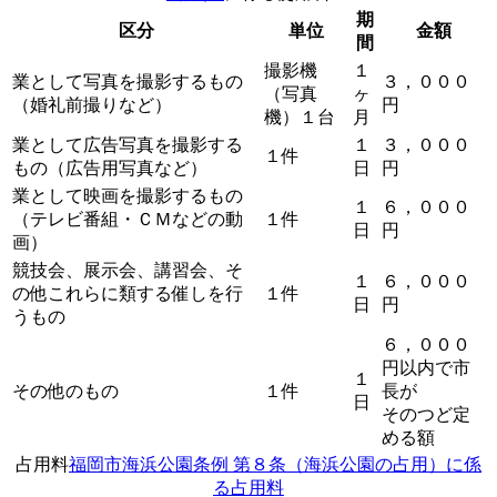
期
区分
単位
金額
間
撮影機
１
業として写真を撮影するもの
３，０００
（写真
ヶ
（婚礼前撮りなど）
円
機）
１台
月
業として広告写真を撮影する
１
３，０００
１件
もの（広告用写真など）
日
円
業として映画を撮影するもの
１
６，０００
（テレビ番組・ＣＭなどの動
１件
日
円
画）
競技会、展示会、講習会、そ
１
６，０００
の他これらに類する催しを行
１件
日
円
うもの
６，０００
円以内で市
１
その他のもの
１件
長が
日
そのつど定
める額
占用料
福岡市海浜公園条例 第８条（海浜公園の占用）に係
る占用料