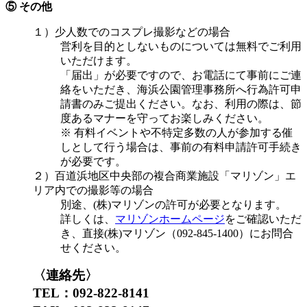
⑤ その他
１）少人数でのコスプレ撮影などの場合
営利を目的としないものについては無料でご利用
いただけます。
「届出」が必要ですので、お電話にて事前にご連
絡をいただき、海浜公園管理事務所へ行為許可申
請書のみご提出ください。なお、利用の際は、節
度あるマナーを守ってお楽しみください。
※ 有料イベントや不特定多数の人が参加する催
しとして行う場合は、事前の有料申請許可手続き
が必要です。
２）百道浜地区中央部の複合商業施設「マリゾン」エ
リア内での撮影等の場合
別途、(株)マリゾンの許可が必要となります。
詳しくは、
マリゾンホームページ
をご確認いただ
き、直接(株)マリゾン（092-845-1400）にお問合
せください。
〈連絡先〉
TEL：092-822-8141