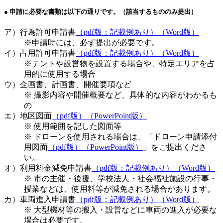
● 申請に必要な書類は以下の通りです。（該当するもののみ提出）
ア）行為許可申請書
（pdf版：記載例あり）
（Word版）
※申請時には、必ず提出が必要です。
イ）占用許可申請書
（pdf版：記載例あり）
（Word版）
※テントや設営物を設置する場合や、特定エリアを占
用的に使用する場合
ウ）企画書、計画書、開催要項など
※ 撮影内容や開催概要など、具体的な内容がわかるも
の
エ）地区図面
（pdf版）
（PowerPoint版）
※ 使用範囲を記した図面等
※ ドローンを使用される場合は、「ドローン申請添付
用図面
（pdf版）
（PowerPoint版）
」をご提出くださ
い。
オ）利用料金減免申請書
（pdf版：記載例あり）
（Word版）
※ 市の主催・後援、学校法人・社会福祉施設の行事・
授業などは、使用料等が減免される場合があります。
カ）車両進入申請書
（pdf版：記載例あり）
（Word版）
※ 大型機材等の搬入・設営などに車両の進入が必要な
場合は必要です。